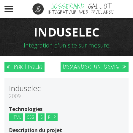
JOSSERAND
GALLOT
INTÉGRATEUR WEB FREELANCE
INDUSELEC
Intégration d'un site sur mesure
« PORTFOLIO
DEMANDER UN DEVIS »
Induselec
2009
Technologies
HTML
CSS
JS
PHP
Description du projet