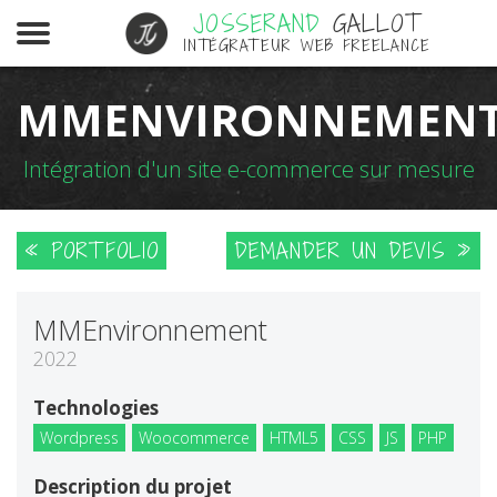
JOSSERAND
GALLOT
INTÉGRATEUR WEB FREELANCE
MMENVIRONNEMEN
Intégration d'un site e-commerce sur mesure
« PORTFOLIO
DEMANDER UN DEVIS »
MMEnvironnement
2022
Technologies
Wordpress
Woocommerce
HTML5
CSS
JS
PHP
Description du projet